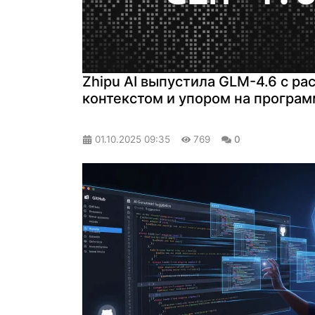
Zhipu AI выпустила GLM-4.6 с р
контекстом и упором на програ
01.10.2025
09:35
769
0