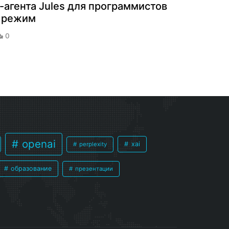
-агента Jules для программистов
й режим
0
openai
xai
perplexity
образование
презентации