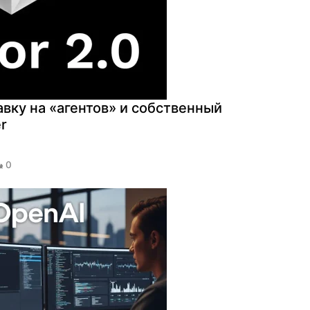
авку на «агентов» и собственный
r
0