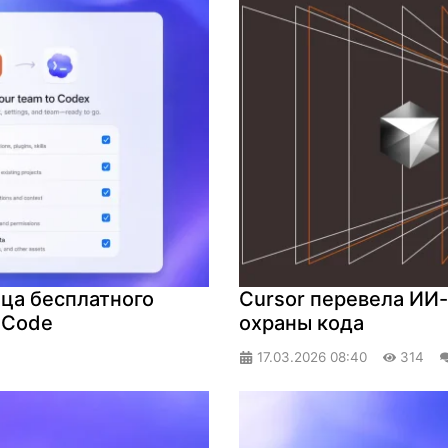
ца бесплатного
Cursor перевела ИИ-
 Code
охраны кода
17.03.2026
08:40
314