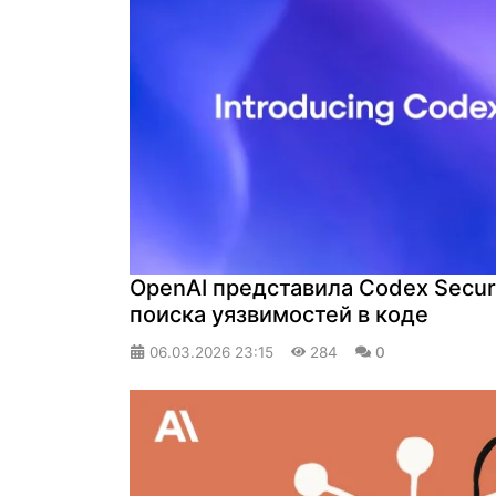
OpenAI представила Codex Securi
поиска уязвимостей в коде
06.03.2026
23:15
284
0