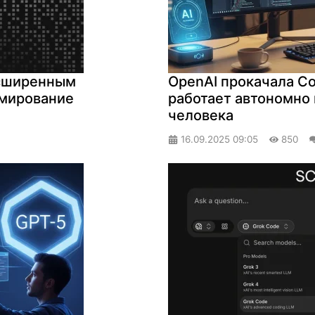
асширенным
OpenAI прокачала C
ммирование
работает автономно 
человека
16.09.2025
09:05
850