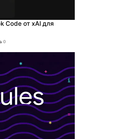
ok Code от xAI для
0