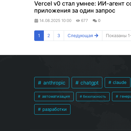
​Vercel v0 стал умнее: ИИ-агент
приложения за один запрос
14.08.2025
10:00
677
0
1
2
3
Следующая
Показаны 1
anthropic
chatgpt
claude
автоматизация
генер
безопасность
разработки