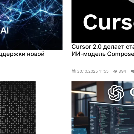
Cursor 2.0 делает ст
ИИ-модель Compose
оддержки новой
30.10.2025
11:55
394