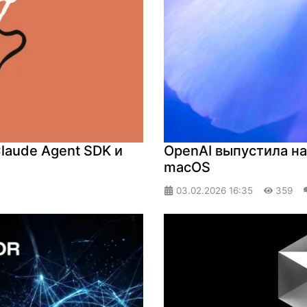
laude Agent SDK и
OpenAI выпустила н
macOS
03.02.2026
16:35
359