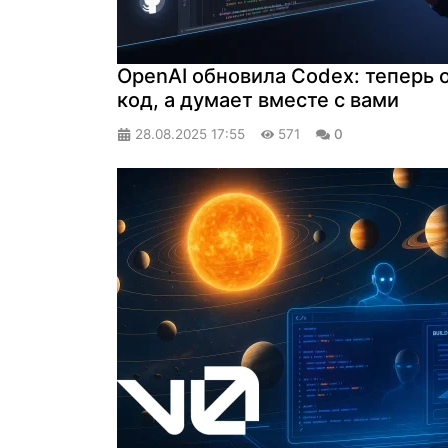
OpenAI обновила Codex: теперь 
код, а думает вместе с вами
28.08.2025
17:55
571
0