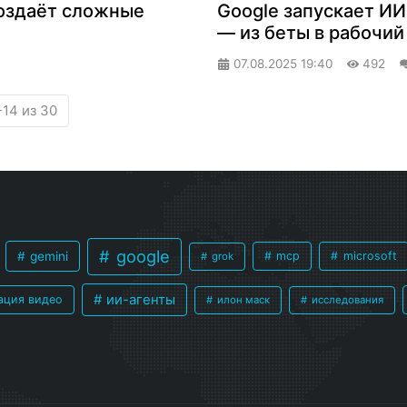
 создаёт сложные
Google запускает ИИ
— из беты в рабочи
07.08.2025
19:40
492
-14 из 30
google
gemini
mcp
microsoft
grok
ии-агенты
ация видео
илон маск
исследования