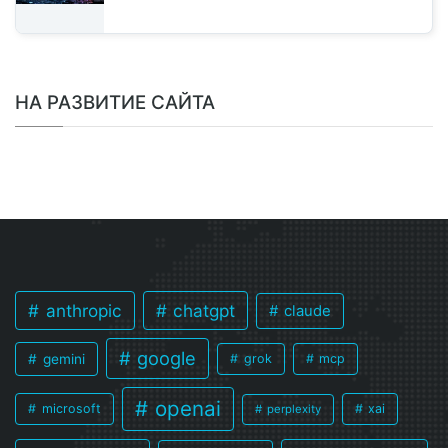
НА РАЗВИТИЕ САЙТА
anthropic
chatgpt
claude
google
gemini
grok
mcp
openai
microsoft
xai
perplexity