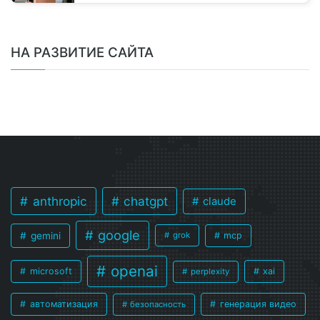
НА РАЗВИТИЕ САЙТА
anthropic
chatgpt
claude
google
gemini
mcp
grok
openai
microsoft
xai
perplexity
автоматизация
генерация видео
безопасность