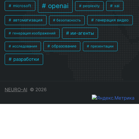
openai
microsoft
xai
perplexity
автоматизация
генерация видео
безопасность
ии-агенты
генерация изображений
образование
исследования
презентации
разработки
NEURO-AI
© 2026