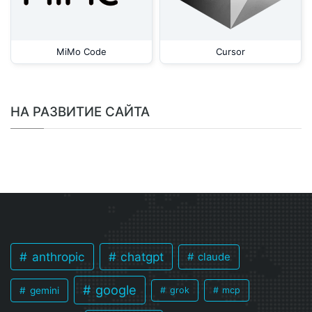
MiMo Code
Cursor
НА РАЗВИТИЕ САЙТА
anthropic
chatgpt
claude
google
gemini
grok
mcp