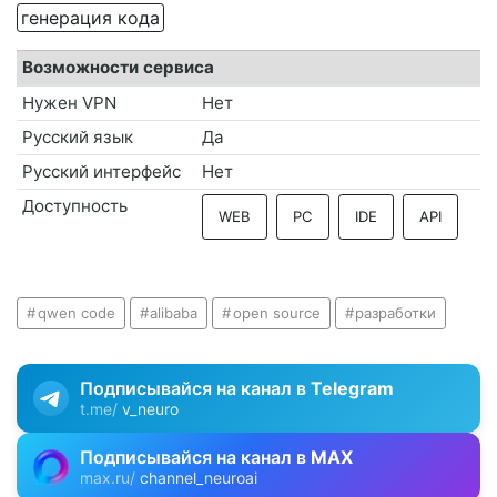
генерация кода
Возможности сервиса
Нужен VPN
Нет
Русский язык
Да
Русский интерфейс
Нет
Доступность
WEB
PC
IDE
API
qwen code
alibaba
open source
разработки
Подписывайся на канал в
Telegram
t.me/
v_neuro
Подписывайся на канал в
MAX
max.ru/
channel_neuroai