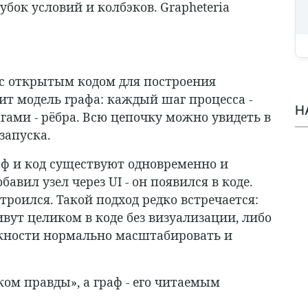
бок условий и колбэков. Grapheteria
 с открытым кодом для построения
жит модель графа: каждый шаг процесса -
Н
гами - рёбра. Всю цепочку можно увидеть в
запуска.
раф и код существуют одновременно и
авил узел через UI - он появился в коде.
строился. Такой подход редко встречается:
ут целиком в коде без визуализации, либо
ожности нормально масштабировать и
ком правды», а граф - его читаемым