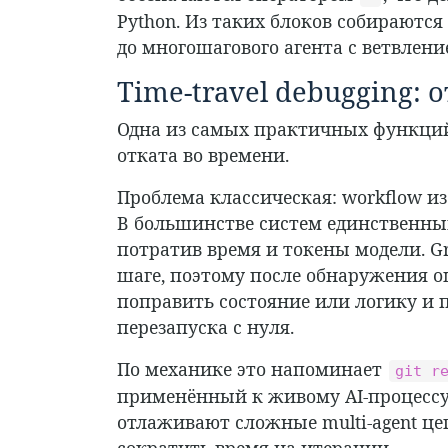
Python. Из таких блоков собираются
до многошагового агента с ветвлени
Time-travel debugging: 
Одна из самых практичных функций 
отката во времени.
Проблема классическая: workflow и
В большинстве систем единственный 
потратив время и токены модели. Gr
шаге, поэтому после обнаружения о
поправить состояние или логику и 
перезапуска с нуля.
По механике это напоминает
git r
применённый к живому AI-процессу.
отлаживают сложные multi-agent це
сократить время на итерации.