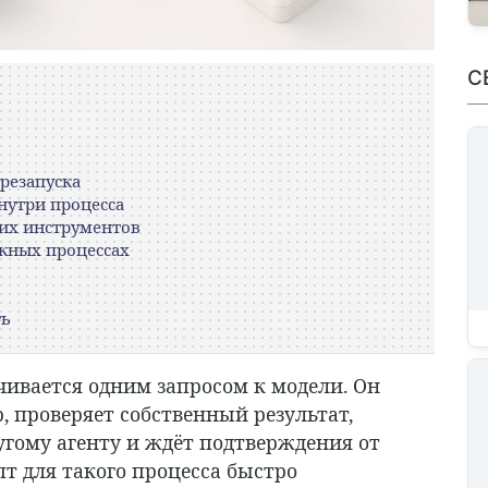
С
ерезапуска
внутри процесса
их инструментов
ожных процессах
ть
чивается одним запросом к модели. Он
р, проверяет собственный результат,
ругому агенту и ждёт подтверждения от
пт для такого процесса быстро