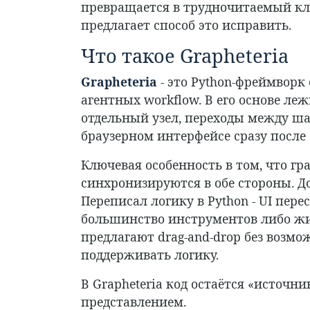
превращается в трудночитаемый клу
предлагает способ это исправить.
Что такое Grapheteria
Grapheteria
- это Python-фреймворк
агентных workflow. В его основе ле
отдельный узел, переходы между ша
браузерном интерфейсе сразу после 
Ключевая особенность в том, что г
синхронизируются в обе стороны. Доб
Переписал логику в Python - UI пере
большинство инструментов либо жив
предлагают drag-and-drop без возм
поддерживать логику.
В Grapheteria код остаётся «источни
представлением.