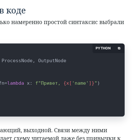
в коде
лько намеренно простой синтаксис выбрали
PYTHON
⧉
 ProcessNode, OutputNode

fn=
lambda
 x: 
f"Привет, 
{x[
'name'
]}
"
)

ывающий, выходной. Связи между ними
делает схему читаемой даже без привычки к