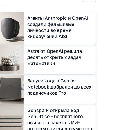
Агенты Anthropic и OpenAI
создали фальшивые
личности во время
киберучений AISI
Astra от OpenAI решила
десять открытых задач
математики
Запуск кода в Gemini
Notebook добрался до всех
подписчиков Pro
Genspark открыла код
GenOffice - бесплатного
офисного пакета с ИИ-
агентом внутри документов