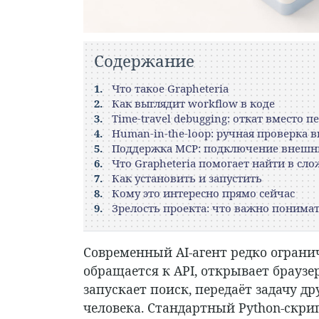
Содержание
Что такое Grapheteria
Как выглядит workflow в коде
Time-travel debugging: откат вместо п
Human-in-the-loop: ручная проверка 
Поддержка MCP: подключение внешн
Что Grapheteria помогает найти в сл
Как установить и запустить
Кому это интересно прямо сейчас
Зрелость проекта: что важно понима
Современный AI-агент редко ограни
обращается к API, открывает браузе
запускает поиск, передаёт задачу д
человека. Стандартный Python-скри