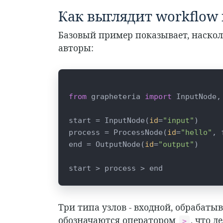
Как выглядит workflow 
Базовый пример показывает, наско
авторы:
from
 grapheteria 
import
 InputNode,
start = InputNode(
id
=
"input"
)

process = ProcessNode(
id
=
"hello"
, 
end = OutputNode(
id
=
"output"
)

start > process > end
Три типа узлов - входной, обрабат
обозначаются оператором
, что 
>