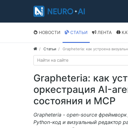
НОВОСТИ
СТАТЬИ
ЛЕНТА
КА
Статьи
Grapheteria: как устроена визуаль
Grapheteria: как у
оркестрация AI-аге
состояния и MCP
Grapheteria - open-source фреймворк
Python-код и визуальный редактор р