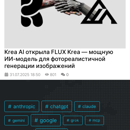
Krea AI открыла FLUX Krea — мощную
ИИ-модель для фотореалистичной
генерации изображений
31.07.2025
18:50
801
0
anthropic
chatgpt
claude
google
gemini
grok
mcp