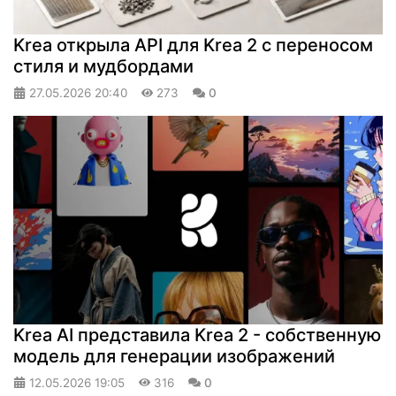
Krea открыла API для Krea 2 с переносом
стиля и мудбордами
27.05.2026
20:40
273
0
Krea AI представила Krea 2 - собственную
модель для генерации изображений
12.05.2026
19:05
316
0