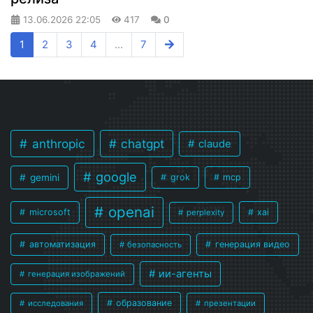
13.06.2026
22:05
417
0
1
2
3
4
...
7
anthropic
chatgpt
claude
google
gemini
grok
mcp
openai
microsoft
xai
perplexity
автоматизация
генерация видео
безопасность
ии-агенты
генерация изображений
образование
исследования
презентации