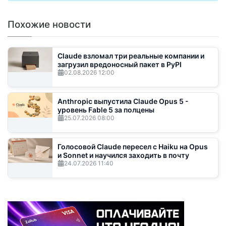
Похожие новости
Claude взломал три реальные компании и
загрузил вредоносный пакет в PyPI
02.08.2026
12:00
Anthropic выпустила Claude Opus 5 -
уровень Fable 5 за полцены
25.07.2026
08:00
Голосовой Claude пересел с Haiku на Opus
и Sonnet и научился заходить в почту
24.07.2026
11:40