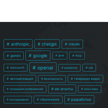
anthropic
chatgpt
claude
google
gemini
mcp
grok
openai
microsoft
xai
perplexity
автоматизация
генерация видео
безопасность
ии-агенты
генерация изображений
илон маск
разработки
образование
исследования