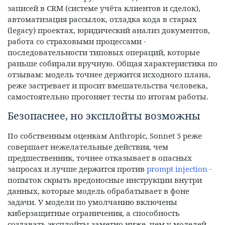
записей в CRM (системе учёта клиентов и сделок),
автоматизация рассылок, отладка кода в старых
(legacy) проектах, юридический анализ документов,
работа со страховыми процессами -
последовательности типовых операций, которые
раньше собирали вручную. Общая характеристика по
отзывам: модель точнее держится исходного плана,
реже застревает и просит вмешательства человека,
самостоятельно прогоняет тесты по итогам работы.
Безопаснее, но эксплойты возможны
По собственным оценкам Anthropic, Sonnet 5 реже
совершает нежелательные действия, чем
предшественник, точнее отказывает в опасных
запросах и лучше держится против
prompt injection
-
попыток скрыть вредоносные инструкции внутри
данных, которые модель обрабатывает в фоне
задачи. У модели по умолчанию включены
киберзащитные ограничения, а способность
создавать эксплойты заметно ниже, чем у моделей