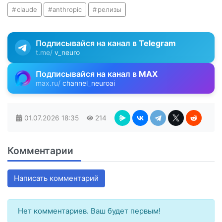
claude
anthropic
релизы
Подписывайся на канал в
Telegram
t.me/
v_neuro
Подписывайся на канал в
MAX
max.ru/
channel_neuroai
01.07.2026
18:35
214
Комментарии
Написать комментарий
Нет комментариев. Ваш будет первым!