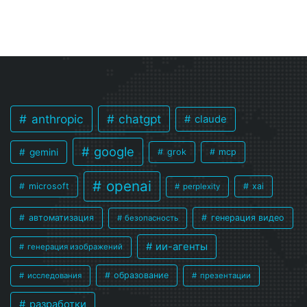
anthropic
chatgpt
claude
google
gemini
grok
mcp
openai
microsoft
xai
perplexity
автоматизация
генерация видео
безопасность
ии-агенты
генерация изображений
образование
исследования
презентации
разработки