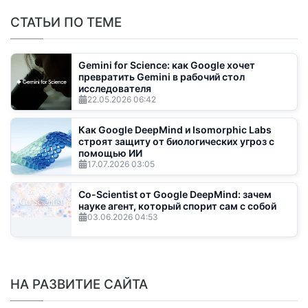
СТАТЬИ ПО ТЕМЕ
Gemini for Science: как Google хочет
превратить Gemini в рабочий стол
исследователя
22.05.2026
06:42
Как Google DeepMind и Isomorphic Labs
строят защиту от биологических угроз с
помощью ИИ
17.07.2026
03:05
Co-Scientist от Google DeepMind: зачем
науке агент, который спорит сам с собой
03.06.2026
04:53
НА РАЗВИТИЕ САЙТА