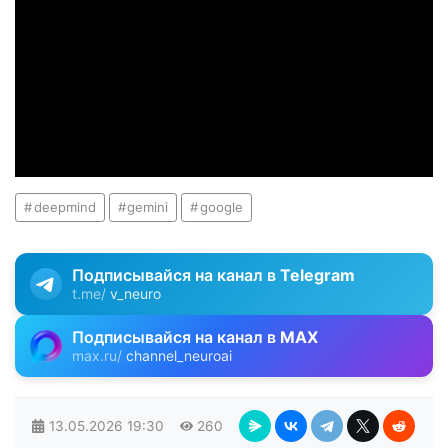
deepmind
gemini
google
Подписывайся на канал в
Telegram
t.me/
v_neuro
Подписывайся на канал в
MAX
max.ru/
channel_neuroai
13.05.2026
19:30
260