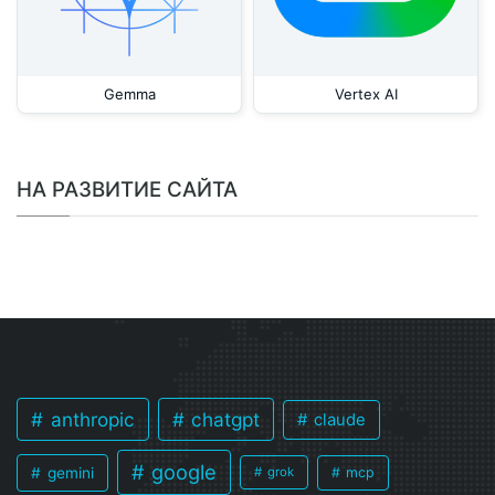
Gemma
Vertex AI
НА РАЗВИТИЕ САЙТА
anthropic
chatgpt
claude
google
gemini
mcp
grok