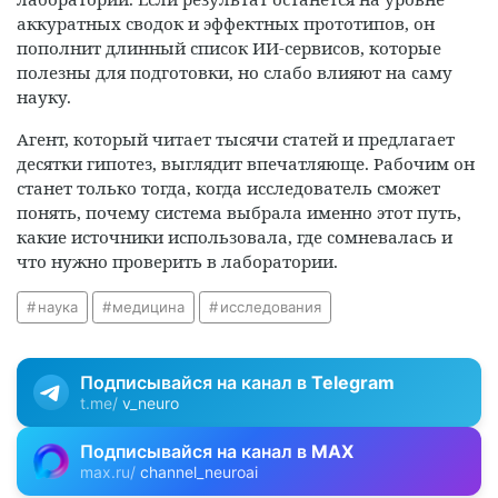
аккуратных сводок и эффектных прототипов, он
пополнит длинный список ИИ-сервисов, которые
полезны для подготовки, но слабо влияют на саму
науку.
Агент, который читает тысячи статей и предлагает
десятки гипотез, выглядит впечатляюще. Рабочим он
станет только тогда, когда исследователь сможет
понять, почему система выбрала именно этот путь,
какие источники использовала, где сомневалась и
что нужно проверить в лаборатории.
наука
медицина
исследования
Подписывайся на канал в
Telegram
t.me/
v_neuro
Подписывайся на канал в
MAX
max.ru/
channel_neuroai