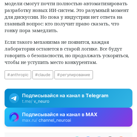
модели смогут почти полностью автоматизировать
разработку новых ИИ-систем. Это разумный момент
для дискуссии. Но пока у индустрии нет ответа на
главный вопрос: кто получит право сказать, что
гонку пора замедлить.
Если такого механизма не появится, каждая
лаборатория останется в старой логике. Все будут
говорить о безопасности, но продолжать ускоряться,
чтобы не уступить место конкурентам.
anthropic
claude
регулирование
Подписывайся на канал в
Telegram
t.me/
v_neuro
Подписывайся на канал в
MAX
max.ru/
channel_neuroai