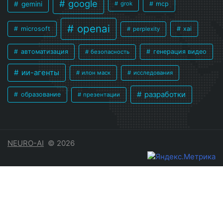
google
gemini
mcp
grok
openai
microsoft
xai
perplexity
автоматизация
генерация видео
безопасность
ии-агенты
илон маск
исследования
разработки
образование
презентации
NEURO-AI
© 2026