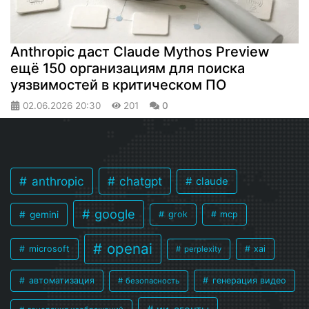
Anthropic даст Claude Mythos Preview
ещё 150 организациям для поиска
уязвимостей в критическом ПО
02.06.2026
20:30
201
0
anthropic
chatgpt
claude
google
gemini
grok
mcp
openai
microsoft
xai
perplexity
автоматизация
генерация видео
безопасность