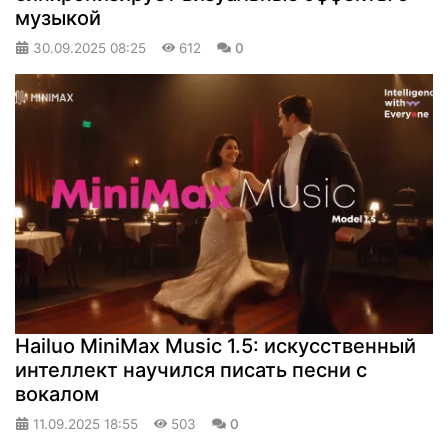
музыкой
30.09.2025
08:25
612
0
Hailuo MiniMax Music 1.5: искусственный
интеллект научился писать песни с
вокалом
11.09.2025
18:55
503
0