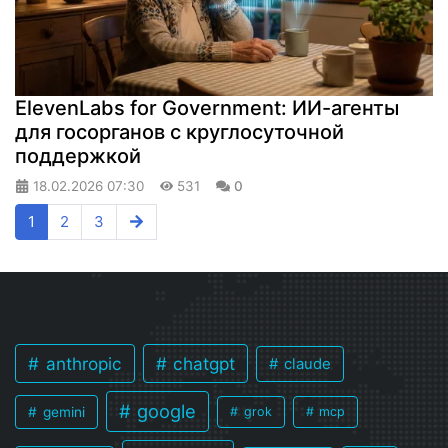
ElevenLabs for Government: ИИ-агенты
для госорганов с круглосуточной
поддержкой
18.02.2026
07:30
531
0
1
2
3
anthropic
chatgpt
claude
google
gemini
grok
mcp