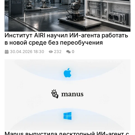
Институт AIRI научил ИИ-агента работать
в новой среде без переобучения
30.04.2026
18:30
232
0
Manus выпустила десктопный ИИ-агент с