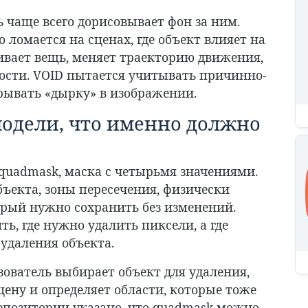
 чаще всего дорисовывает фон за ним.
о ломается на сценах, где объект влияет на
ивает вещь, меняет траекторию движения,
ности. VOID пытается учитывать причинно-
крывать «дырку» в изображении.
модели, что именно должно
quadmask, маска с четырьмя значениями.
бъекта, зоны пересечения, физически
орый нужно сохранить без изменений.
ь, где нужно удалить пиксели, а где
 удаления объекта.
зователь выбирает объект для удаления,
ену и определяет области, которые тоже
-репозитории указано, что quadmask можно