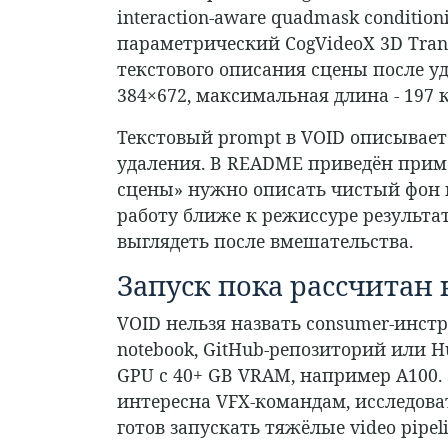
interaction-aware quadmask condition
параметрический CogVideoX 3D Trans
текстового описания сцены после у
384×672, максимальная длина - 197 
Текстовый prompt в VOID описывает 
удаления. В README приведён приме
сцены» нужно описать чистый фон и
работу ближе к режиссуре результат
выглядеть после вмешательства.
Запуск пока рассчитан
VOID нельзя назвать consumer-инст
notebook, GitHub-репозиторий или Hu
GPU с 40+ GB VRAM, например A100.
интересна VFX-командам, исследоват
готов запускать тяжёлые video pipeli