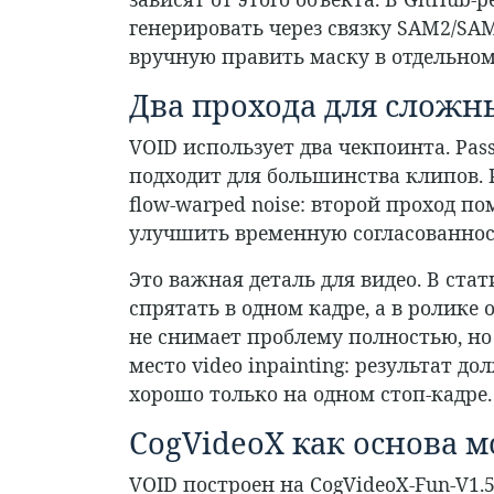
генерировать через связку SAM2/SAM
вручную править маску в отдельном
Два прохода для сложн
VOID использует два чекпоинта. Pass 
подходит для большинства клипов. Pa
flow-warped noise: второй проход п
улучшить временную согласованнос
Это важная деталь для видео. В ст
спрятать в одном кадре, а в ролике
не снимает проблему полностью, но
место video inpainting: результат д
хорошо только на одном стоп-кадре.
CogVideoX как основа 
VOID построен на CogVideoX-Fun-V1.5-