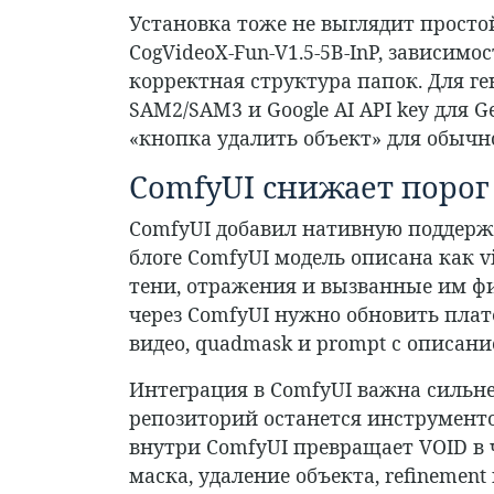
Установка тоже не выглядит просто
CogVideoX-Fun-V1.5-5B-InP, зависимос
корректная структура папок. Для г
SAM2/SAM3 и Google AI API key для G
«кнопка удалить объект» для обычн
ComfyUI снижает порог
ComfyUI добавил нативную поддержк
блоге ComfyUI модель описана как vi
тени, отражения и вызванные им фи
через ComfyUI нужно обновить плат
видео, quadmask и prompt с описани
Интеграция в ComfyUI важна сильнее
репозиторий останется инструменто
внутри ComfyUI превращает VOID в 
маска, удаление объекта, refinemen