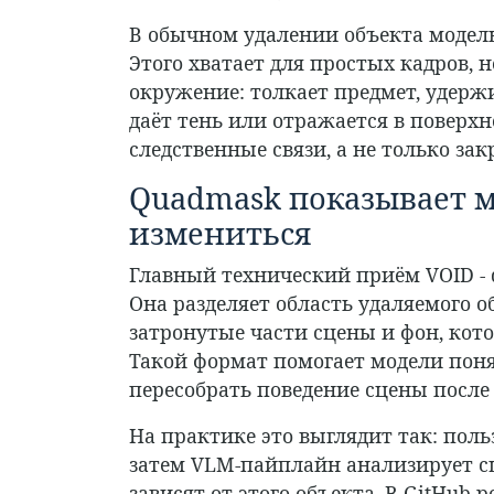
В обычном удалении объекта модель
Этого хватает для простых кадров, н
окружение: толкает предмет, удерж
даёт тень или отражается в поверх
следственные связи, а не только за
Quadmask показывает 
измениться
Главный технический приём VOID - 
Она разделяет область удаляемого о
затронутые части сцены и фон, кот
Такой формат помогает модели понят
пересобрать поведение сцены после
На практике это выглядит так: поль
затем VLM-пайплайн анализирует сц
зависят от этого объекта. В GitHub