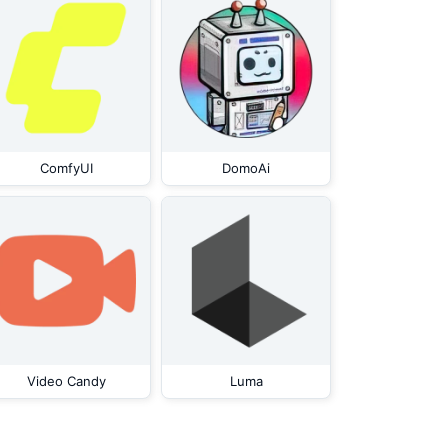
ComfyUI
DomoAi
Video Candy
Luma