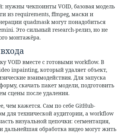
й: нужны чекпоинты VOID, базовая модель
ти из requirements, ffmpeg, маски и
енерации quadmask могут понадобиться
emini. Это сильный research-релиз, но не
ого монтажёра.
 входа
у VOID вместе с готовыми workflow. В
deo inpainting, который удаляет объект,
зические взаимодействия. Для запуска
форму, скачать пакет модели, подготовить
ем сцены после удаления.
, чем кажется. Сам по себе GitHub-
м для технической аудитории, а workflow
часть визуальной цепочки: сегментация,
t и дальнейшая обработка видео могут жить