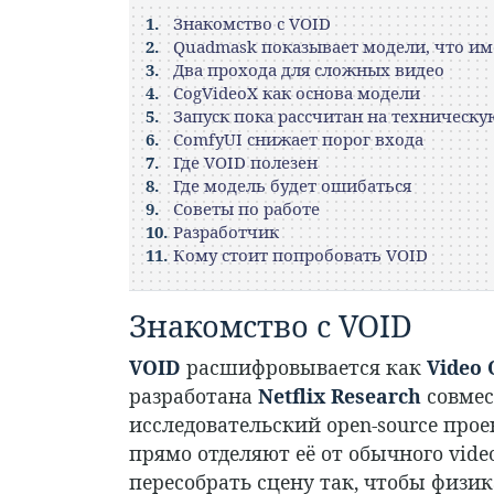
Знакомство с VOID
Quadmask показывает модели, что и
Два прохода для сложных видео
CogVideoX как основа модели
Запуск пока рассчитан на техническ
ComfyUI снижает порог входа
Где VOID полезен
Где модель будет ошибаться
Советы по работе
Разработчик
Кому стоит попробовать VOID
Знакомство с VOID
VOID
расшифровывается как
Video 
разработана
Netflix Research
совмес
исследовательский open-source прое
прямо отделяют её от обычного video 
пересобрать сцену так, чтобы физик