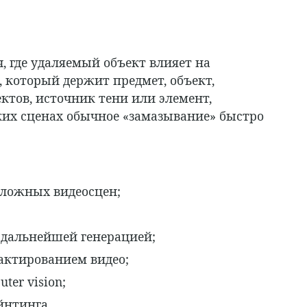
ч, где удаляемый объект влияет на
, который держит предмет, объект,
тов, источник тени или элемент,
ких сценах обычное «замазывание» быстро
сложных видеосцен;
д дальнейшей генерацией;
актированием видео;
ter vision;
йнтинга.