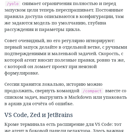
снимает ограничения полностью и перед
/yolo
запуском цели теперь переспрашивает. Постоянные
правила доступа описываются в конфигурации, там
же задаются модель по умолчанию, глубина
рассуждения и параметры цикла.
Совет очевидный, но его регулярно игнорируют:
первый запуск делайте в отдельной ветке, с ручными
подтверждениями и маленькой задачей. Скорость, с
которой агент вносит полезные правки, ровно та же,
с которой он ломает проект при неясной
формулировке.
Сессии хранятся локально, историю можно
продолжить, свернуть командой
вместе со
/compact
списком задач, выгрузить в Markdown или упаковать
в архив для отчёта об ошибке.
VS Code, Zed и JetBrains
Кроме терминала есть расширение для VS Code: тот
же агент в боковой панели редактора. Здесь важная