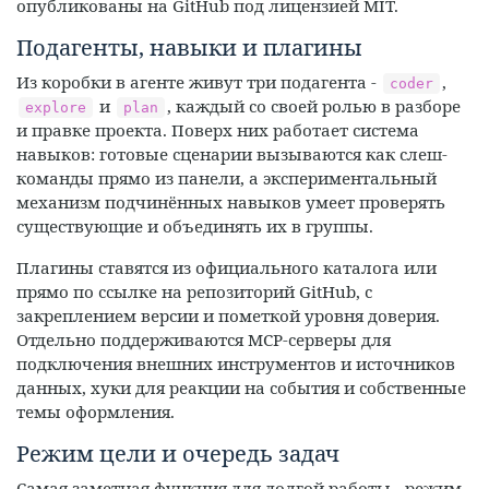
опубликованы на GitHub под лицензией MIT.
Подагенты, навыки и плагины
Из коробки в агенте живут три подагента -
,
coder
и
, каждый со своей ролью в разборе
explore
plan
и правке проекта. Поверх них работает система
навыков: готовые сценарии вызываются как слеш-
команды прямо из панели, а экспериментальный
механизм подчинённых навыков умеет проверять
существующие и объединять их в группы.
Плагины ставятся из официального каталога или
прямо по ссылке на репозиторий GitHub, с
закреплением версии и пометкой уровня доверия.
Отдельно поддерживаются MCP-серверы для
подключения внешних инструментов и источников
данных, хуки для реакции на события и собственные
темы оформления.
Режим цели и очередь задач
Самая заметная функция для долгой работы - режим