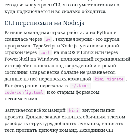
сегодня: как устроен CLI, что он умеет автономно,
куда подключается и во сколько обходится.
CLI переписали на Node.js
Раньше командная строка работала на Python и
ставилась через
. Текущая версия - это другая
uv
программа: TypeScript и Node.js, установка одной
строкой через
на macOS и Linux или через
curl
PowerShell на Windows, полноценный терминальный
интерфейс с панелью подтверждений и строкой
состояния. Старая ветка больше не развивается,
данные из неё переносятся командой
.
kimi migrate
Конфигурация переехала в
~/.kimi-
и со старым форматом
code/config.toml
несовместима.
Запускается всё командой
внутри папки
kimi
проекта. Дальше задача ставится обычным текстом:
разобрать структуру, добавить функцию, написать
тест, прогнать цепочку команд. Исходники CLI