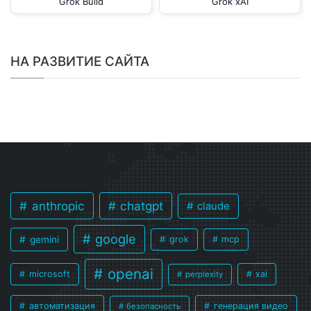
Grok Build
Grok xAI
НА РАЗВИТИЕ САЙТА
anthropic
chatgpt
claude
google
gemini
grok
mcp
openai
microsoft
xai
perplexity
автоматизация
генерация видео
безопасность