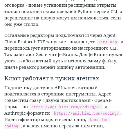
оговорка - новые установки расширения открыты
только пользователям прежней Python-версии CLI, а
перешедшие на новую могут им пользоваться, если
оно уже стояло.
Остальные редакторы подключаются через Agent
Client Protocol: IDE запускает подпроцесс
и
kimi acp
переиспользует авторизацию из настроенного CLI.
Так работают Zed и чат JetBrains. Для JetBrains нужно
указать абсолютный путь к исполняемому файлу,
иначе редактор вернёт ошибку авторизации.
Ключ работает в чужих агентах
Подписчику доступен API-ключ, который
подставляется в сторонние инструменты. Адрес
совместим сразу с двумя протоколами - OpenAI-
формат по
и
https://api.kimi.com/coding/v1
Anthropic-формат по
.
https://api.kimi.com/coding/
Идентификатор модели всегда один,
kimi-for-
, а какая именно версия за ним стоит,
coding