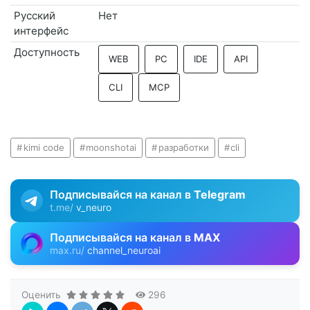
Русский
Нет
интерфейс
Доступность
WEB
PC
IDE
API
CLI
MCP
kimi code
moonshotai
разработки
cli
Подписывайся на канал в
Telegram
t.me/
v_neuro
Подписывайся на канал в
MAX
max.ru/
channel_neuroai
Оценить
296