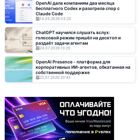
OpenAI дала компаниям два месяца
бесплатного Codex и разогрела спор с
Claude Code
14.05.2026
03:20
ChatGPT научился слушать вслух:
голосовой режим пришёл на десктоп и
раздаёт задачи агентам
24.07.2026
10:25
OpenAI Presence - платформа для
корпоративных ИИ-агентов, обкатанная на
собственной поддержке
22.07.2026
20:45