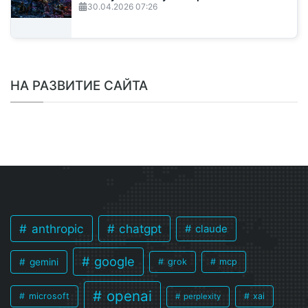
30.04.2026
07:26
НА РАЗВИТИЕ САЙТА
anthropic
chatgpt
claude
google
gemini
grok
mcp
openai
microsoft
xai
perplexity