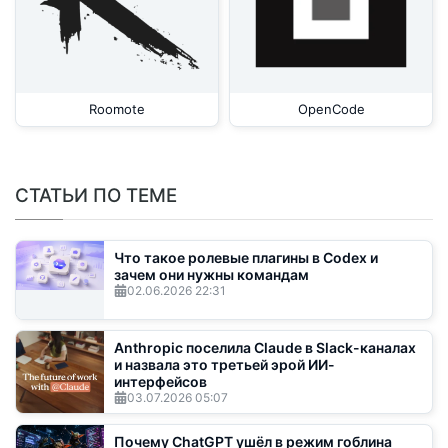
Roomote
OpenCode
СТАТЬИ ПО ТЕМЕ
Что такое ролевые плагины в Codex и
зачем они нужны командам
02.06.2026
22:31
Anthropic поселила Claude в Slack-каналах
и назвала это третьей эрой ИИ-
интерфейсов
03.07.2026
05:07
Почему ChatGPT ушёл в режим гоблина