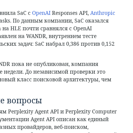
авнила SaC с
OpenAI
Responses API,
Anthropic
 Tasks. По данным компании, SaC оказался
а на HLE почти сравнялся с OpenAI
аявлен на WANDR, внутреннем тесте
ьских задач: SaC набрал 0,386 против 0,152
NDR пока не опубликован, компания
 недели. До независимой проверки это
а новый класс поисковой архитектуры, чем
е вопросы
м Perplexity Agent API и Perplexity Computer
кументации Agent API описан как единый
азных провайдеров, веб-поиском,