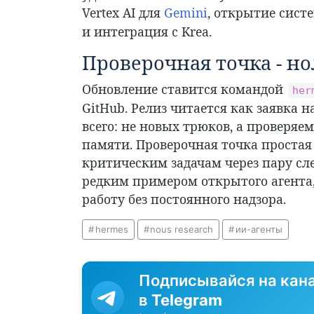
Vertex AI для
Gemini
, открытие сист
и интеграция с Krea.
Проверочная точка - но
Обновление ставится командой
her
GitHub. Релиз читается как заявка н
всего: не новых трюков, а проверяе
памяти. Проверочная точка простая
критическим задачам через пару сле
редким примером открытого агента
работу без постоянного надзора.
hermes
nous research
ии-агенты
Подписывайся на кан
в
Telegram