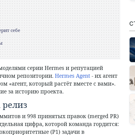
С
ерит себе
ы
оделями серии Hermes и репутацией
личном репозитории.
Hermes Agent
- их агент
гом «агент, который растёт вместе с вами».
ние за историю проекта.
 релиз
оммитов и 998 принятых правок (merged PR)
тдельная цифра, которой команда гордится:
окоприоритетные (P1) задачи в