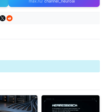
max.ru/
channel_neuroai