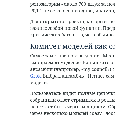
репозитории - около 700 штук за п
P0/P1 не осталось ни одной, и кома
Для открытого проекта, который люд
важнее любой новой функции. Предс
критических багов - то, чего обычн
Комитет моделей как о
Самое заметное нововведение - Mixtu
выбираемой моделью. Раньше это б
ансамбли (например, «my-council») 
Grok
. Выбрал ансамбль - Hermes сам
модели.
Пользователь видит полные цепочки
собранный ответ стримится в реальн
перестаёт быть чёрным ящиком. Обр
через несколько моделей сразу - дор