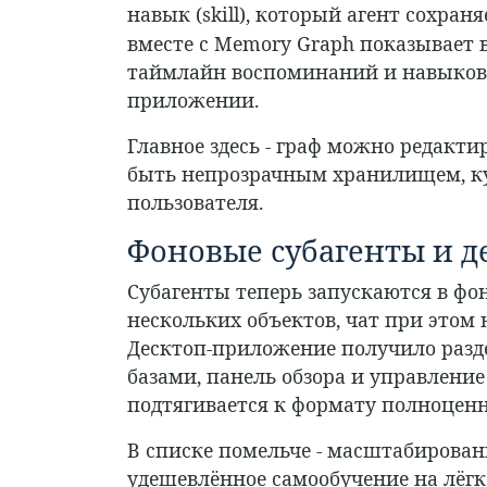
навык (skill), который агент сохран
вместе с Memory Graph показывает вс
таймлайн воспоминаний и навыков, 
приложении.
Главное здесь - граф можно редакти
быть непрозрачным хранилищем, куд
пользователя.
Фоновые субагенты и д
Субагенты теперь запускаются в ф
нескольких объектов, чат при этом н
Десктоп-приложение получило раздел
базами, панель обзора и управление 
подтягивается к формату полноценн
В списке помельче - масштабировани
удешевлённое самообучение на лёгк