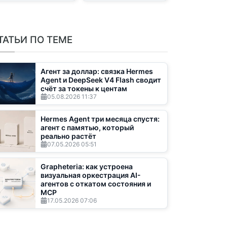
ТАТЬИ ПО ТЕМЕ
Агент за доллар: связка Hermes
Agent и DeepSeek V4 Flash сводит
счёт за токены к центам
05.08.2026
11:37
Hermes Agent три месяца спустя:
агент с памятью, который
реально растёт
07.05.2026
05:51
Grapheteria: как устроена
визуальная оркестрация AI-
агентов с откатом состояния и
MCP
17.05.2026
07:06