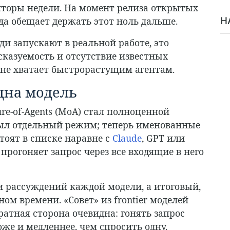
олторы недели. На момент релиза открытых
нда обещает держать этот ноль дальше.
Н
и запускают в реальной работе, это
казуемость и отсутствие известных
о не хватает быстрорастущим агентам.
дна модель
re-of-Agents (MoA) стал полноценной
ыл отдельный режим; теперь именованные
стоят в списке наравне с
Claude
, GPT или
 прогоняет запрос через все входящие в него
 рассуждений каждой модели, а итоговый,
ом времени. «Совет» из frontier-моделей
атная сторона очевидна: гонять запрос
оже и медленнее, чем спросить одну.