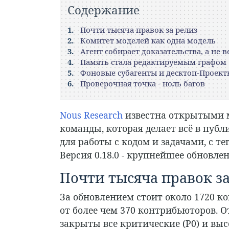
Содержание
Почти тысяча правок за релиз
Комитет моделей как одна модель
Агент собирает доказательства, а не в
Память стала редактируемым графом
Фоновые субагенты и десктоп-Проект
Проверочная точка - ноль багов
Nous Research
известна открытыми м
команды, которая делает всё в пуб
для работы с кодом и задачами, с те
Версия 0.18.0 - крупнейшее обновле
Почти тысяча правок за
За обновлением стоит около 1720 к
от более чем 370 контрибьюторов. О
закрыты все критические (P0) и выс