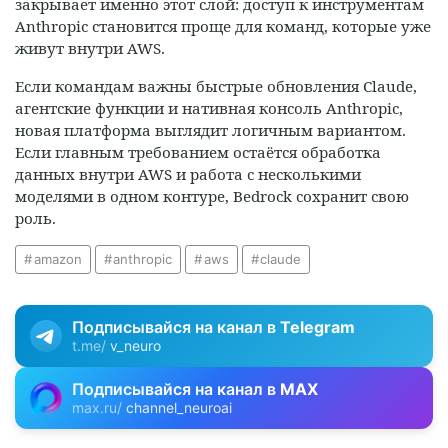
закрывает именно этот слой: доступ к инструментам
Anthropic становится проще для команд, которые уже
живут внутри AWS.
Если командам важны быстрые обновления Claude,
агентские функции и нативная консоль Anthropic,
новая платформа выглядит логичным вариантом.
Если главным требованием остаётся обработка
данных внутри AWS и работа с несколькими
моделями в одном контуре, Bedrock сохранит свою
роль.
amazon
anthropic
aws
claude
Подписывайся на канал в
Telegram
t.me/
v_neuro
Подписывайся на канал в
MAX
max.ru/
channel_neuroai