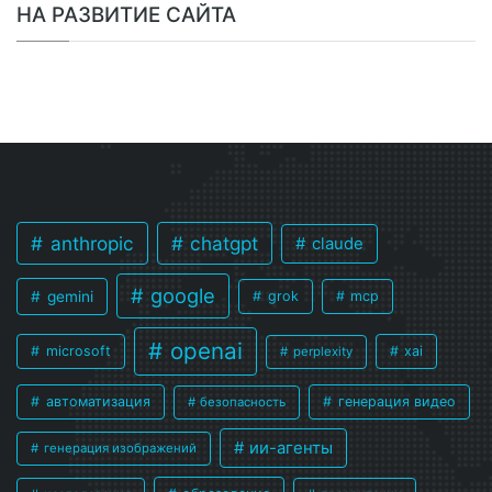
НА РАЗВИТИЕ САЙТА
anthropic
chatgpt
claude
google
gemini
grok
mcp
openai
microsoft
xai
perplexity
автоматизация
генерация видео
безопасность
ии-агенты
генерация изображений