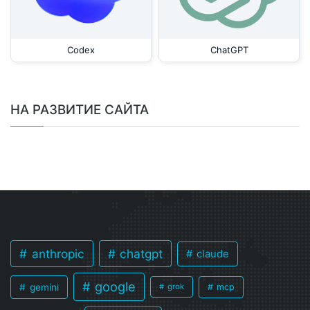
Codex
ChatGPT
НА РАЗВИТИЕ САЙТА
anthropic
chatgpt
claude
google
gemini
mcp
grok