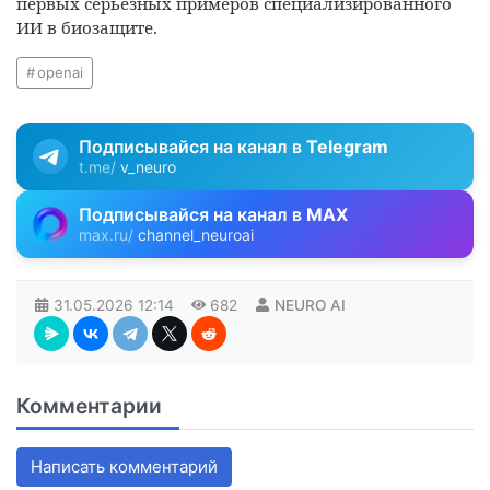
первых серьёзных примеров специализированного
ИИ в биозащите.
openai
Подписывайся на канал в
Telegram
t.me/
v_neuro
Подписывайся на канал в
MAX
max.ru/
channel_neuroai
31.05.2026
12:14
682
NEURO AI
Комментарии
Написать комментарий