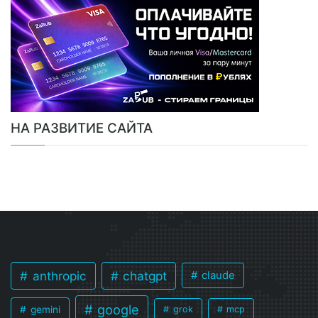
НА РАЗВИТИЕ САЙТА
anthropic
chatgpt
claude
google
gemini
grok
mcp