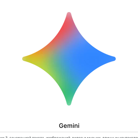
Gemini
 3, генерацией текста, изображений, видео и музыки, длинным контекстом