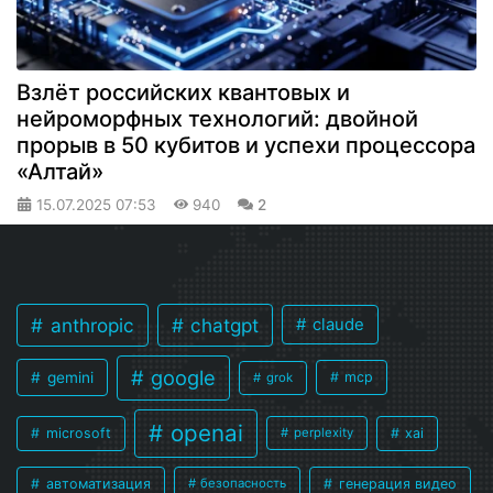
Взлёт российских квантовых и
нейроморфных технологий: двойной
прорыв в 50 кубитов и успехи процессора
«Алтай»
15.07.2025
07:53
940
2
anthropic
chatgpt
claude
google
gemini
mcp
grok
openai
microsoft
xai
perplexity
автоматизация
генерация видео
безопасность