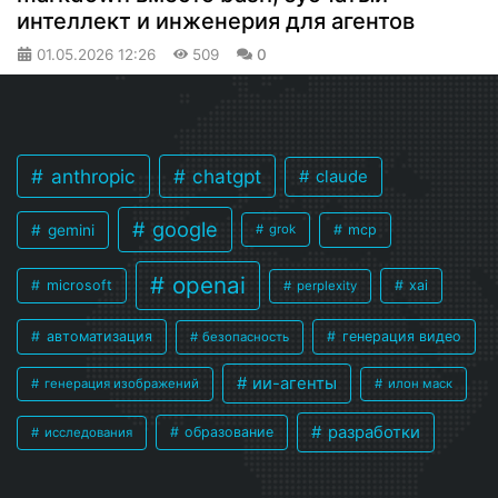
интеллект и инженерия для агентов
01.05.2026
12:26
509
0
anthropic
chatgpt
claude
google
gemini
mcp
grok
openai
microsoft
xai
perplexity
автоматизация
генерация видео
безопасность
ии-агенты
генерация изображений
илон маск
разработки
образование
исследования