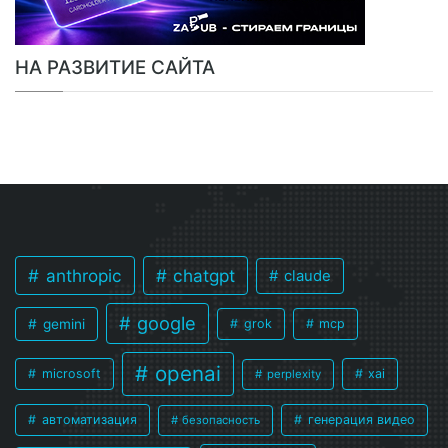
НА РАЗВИТИЕ САЙТА
anthropic
chatgpt
claude
google
gemini
grok
mcp
openai
microsoft
xai
perplexity
автоматизация
генерация видео
безопасность