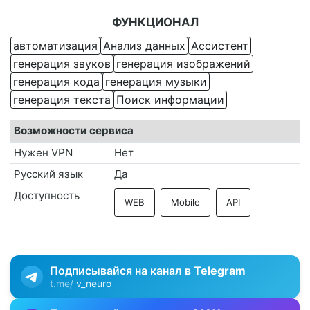
ФУНКЦИОНАЛ
автоматизация
Анализ данных
Ассистент
генерация звуков
генерация изображений
генерация кода
генерация музыки
генерация текста
Поиск информации
Возможности сервиса
Нужен VPN
Нет
Русский язык
Да
Доступность
WEB
Mobile
API
Подписывайся на канал в
Telegram
t.me/
v_neuro