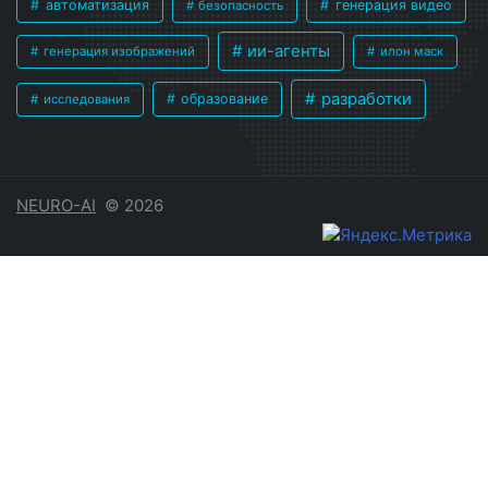
автоматизация
генерация видео
безопасность
ии-агенты
генерация изображений
илон маск
разработки
образование
исследования
NEURO-AI
© 2026