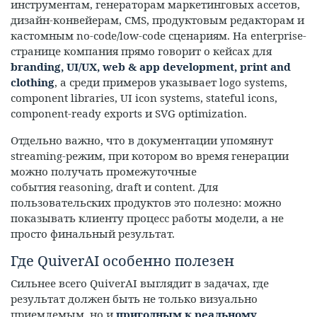
инструментам, генераторам маркетинговых ассетов,
дизайн-конвейерам, CMS, продуктовым редакторам и
кастомным no-code/low-code сценариям. На enterprise-
странице компания прямо говорит о кейсах для
branding, UI/UX, web & app development, print and
clothing
, а среди примеров указывает logo systems,
component libraries, UI icon systems, stateful icons,
component-ready exports и SVG optimization.
Отдельно важно, что в документации упомянут
streaming-режим, при котором во время генерации
можно получать промежуточные
события reasoning, draft и content. Для
пользовательских продуктов это полезно: можно
показывать клиенту процесс работы модели, а не
просто финальный результат.
Где QuiverAI особенно полезен
Сильнее всего QuiverAI выглядит в задачах, где
результат должен быть не только визуально
приемлемым, но и
пригодным к реальному