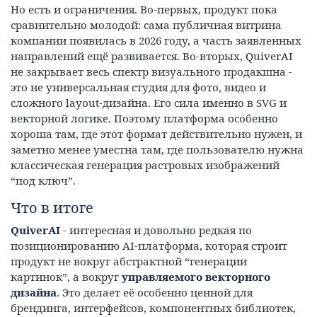
Но есть и ограничения. Во-первых, продукт пока
сравнительно молодой: сама публичная витрина
компании появилась в 2026 году, а часть заявленных
направлений ещё развивается. Во-вторых, QuiverAI
не закрывает весь спектр визуального продакшна -
это не универсальная студия для фото, видео и
сложного layout-дизайна. Его сила именно в SVG и
векторной логике. Поэтому платформа особенно
хороша там, где этот формат действительно нужен, и
заметно менее уместна там, где пользователю нужна
классическая генерация растровых изображений
“под ключ”.
Что в итоге
QuiverAI
- интересная и довольно редкая по
позиционированию AI-платформа, которая строит
продукт не вокруг абстрактной “генерации
картинок”, а вокруг
управляемого векторного
дизайна
. Это делает её особенно ценной для
брендинга, интерфейсов, компонентных библиотек,