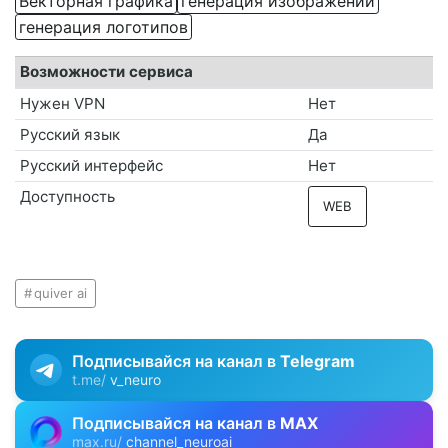
Векторная графика
генерация изображений
генерация логотипов
Возможности сервиса
Нужен VPN
Нет
Русский язык
Да
Русский интерфейс
Нет
Доступность
WEB
quiver ai
Подписывайся на канал в
Telegram
t.me/
v_neuro
Подписывайся на канал в
MAX
max.ru/
channel_neuroai