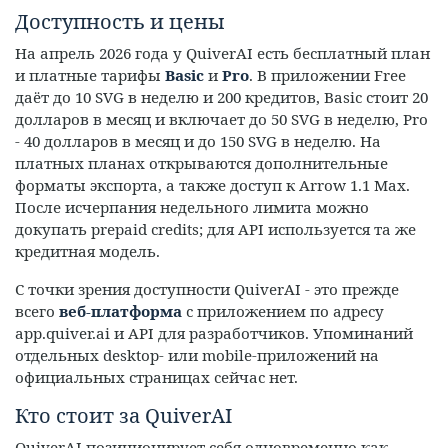
Доступность и цены
На апрель 2026 года у QuiverAI есть бесплатный план
и платные тарифы
Basic
и
Pro
. В приложении Free
даёт до 10 SVG в неделю и 200 кредитов, Basic стоит 20
долларов в месяц и включает до 50 SVG в неделю, Pro
- 40 долларов в месяц и до 150 SVG в неделю. На
платных планах открываются дополнительные
форматы экспорта, а также доступ к Arrow 1.1 Max.
После исчерпания недельного лимита можно
докупать prepaid credits; для API используется та же
кредитная модель.
С точки зрения доступности QuiverAI - это прежде
всего
веб-платформа
с приложением по адресу
app.quiver.ai и API для разработчиков. Упоминаний
отдельных desktop- или mobile-приложений на
официальных страницах сейчас нет.
Кто стоит за QuiverAI
QuiverAI позиционирует себя одновременно как