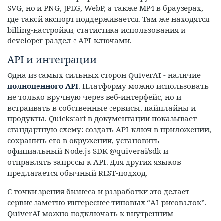
SVG, но и PNG, JPEG, WebP, а также MP4 в браузерах,
где такой экспорт поддерживается. Там же находятся
billing-настройки, статистика использования и
developer-раздел с API-ключами.
API и интеграции
Одна из самых сильных сторон QuiverAI - наличие
полноценного API
. Платформу можно использовать
не только вручную через веб-интерфейс, но и
встраивать в собственные сервисы, пайплайны и
продукты. Quickstart в документации показывает
стандартную схему: создать API-ключ в приложении,
сохранить его в окружении, установить
официальный Node.js SDK @quiverai/sdk и
отправлять запросы к API. Для других языков
предлагается обычный REST-подход.
С точки зрения бизнеса и разработки это делает
сервис заметно интереснее типовых “AI-рисовалок”.
QuiverAI можно подключать к внутренним