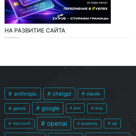
НА РАЗВИТИЕ САЙТА
anthropic
chatgpt
claude
google
gemini
mcp
grok
openai
microsoft
xai
perplexity