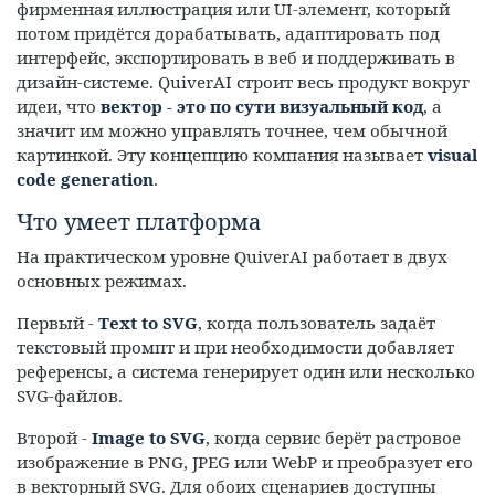
фирменная иллюстрация или UI-элемент, который
потом придётся дорабатывать, адаптировать под
интерфейс, экспортировать в веб и поддерживать в
дизайн-системе. QuiverAI строит весь продукт вокруг
идеи, что
вектор - это по сути визуальный код
, а
значит им можно управлять точнее, чем обычной
картинкой. Эту концепцию компания называет
visual
code generation
.
Что умеет платформа
На практическом уровне QuiverAI работает в двух
основных режимах.
Первый -
Text to SVG
, когда пользователь задаёт
текстовый промпт и при необходимости добавляет
референсы, а система генерирует один или несколько
SVG-файлов.
Второй -
Image to SVG
, когда сервис берёт растровое
изображение в PNG, JPEG или WebP и преобразует его
в векторный SVG. Для обоих сценариев доступны