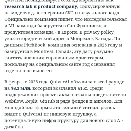
research lab и product company
, сфокусированную
на моделях для генерации SVG и визуального кода.
Официально компания пишет, что исследовательская
и ML-команда базируется в Сан-Франциско, а
продуктовая команда - в Европе. В privacy policy
указан юридический адрес в Монреале, Канада. По
данным PitchBook, компания основана в 2025 году и
базируется в Montreal, Canada; эту дату разумно
считать внешним справочным ориентиром,
поскольку на официальном сайте год основания
отдельно не вынесен.
В феврале 2026 года QuiverAI объявила о seed-раунде
на
$8.3 млн
, который возглавил a16z. Среди
поддержавших проект также названы представители
Webflow, Replit, GitHub и ряда фондов и ангелов. Для
молодой платформы это сильный сигнал: рынок
видит в QuiverAI не нишевую игрушку, а
потенциальную инфраструктуру для нового слоя AI-
дизайна.