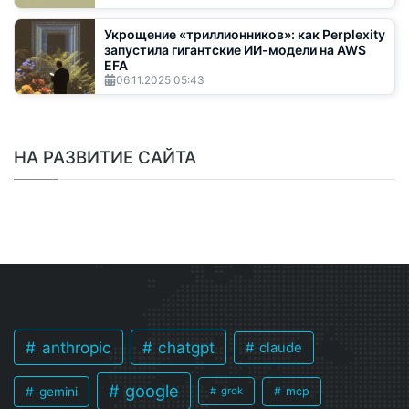
Укрощение «триллионников»: как Perplexity
запустила гигантские ИИ-модели на AWS
EFA
06.11.2025
05:43
НА РАЗВИТИЕ САЙТА
anthropic
chatgpt
claude
google
gemini
mcp
grok