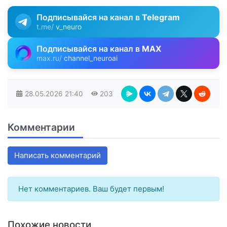
Подписывайся на канал в
Telegram
t.me/
v_neuro
Подписывайся на канал в
MAX
max.ru/
channel_neuroai
28.05.2026
21:40
203
Комментарии
Написать комментарий
Нет комментариев. Ваш будет первым!
Похожие новости