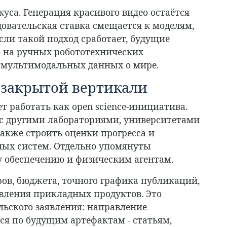
уса. Генерация красивого видео остаётся
овательская ставка смещается к моделям,
ли такой подход сработает, будущие
о на ручных робототехнических
х мультимодальных данных о мире.
 закрытой вертикали
ет работать как open science-инициатива.
с другими лабораториями, университетами
кже строить оценки прогресса и
ных систем. Отдельно упомянуты
у обеспечению и физическим агентам.
ров, бюджета, точного графика публикаций,
вления прикладных продуктов. Это
ельского заявления: направление
тся по будущим артефактам - статьям,