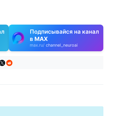
ал
Подписывайся на канал
в
MAX
max.ru/
channel_neuroai