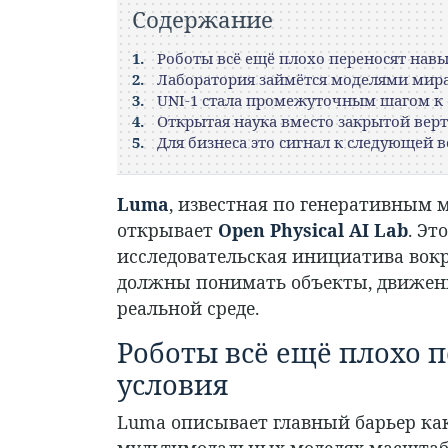
Содержание
Роботы всё ещё плохо переносят навы
Лаборатория займётся моделями мир
UNI-1 стала промежуточным шагом к
Открытая наука вместо закрытой вер
Для бизнеса это сигнал к следующей 
Luma
, известная по генеративным 
открывает
Open Physical AI Lab
. Эт
исследовательская инициатива вокр
должны понимать объекты, движение
реальной среде.
Роботы всё ещё плохо 
условия
Luma описывает главный барьер как
мультимодальных моделях масштаб