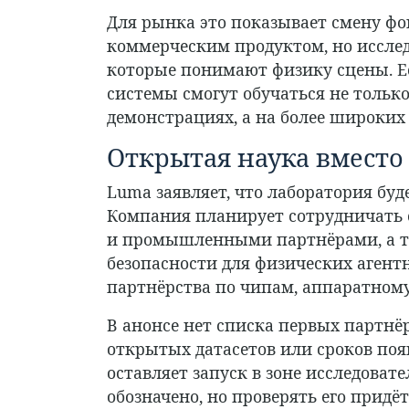
Для рынка это показывает смену фок
коммерческим продуктом, но исслед
которые понимают физику сцены. Ес
системы смогут обучаться не тольк
демонстрациях, а на более широки
Открытая наука вместо
Luma заявляет, что лаборатория буд
Компания планирует сотрудничать 
и промышленными партнёрами, а та
безопасности для физических агент
партнёрства по чипам, аппаратном
В анонсе нет списка первых партнё
открытых датасетов или сроков поя
оставляет запуск в зоне исследоват
обозначено, но проверять его придё