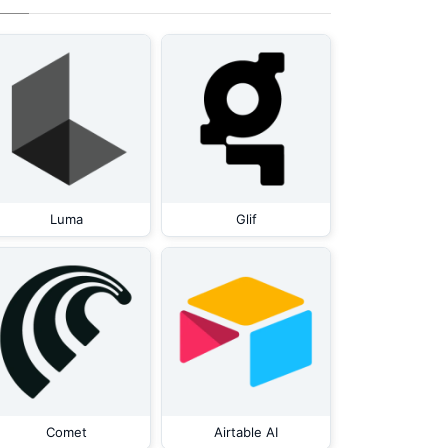
Luma
Glif
Comet
Airtable AI